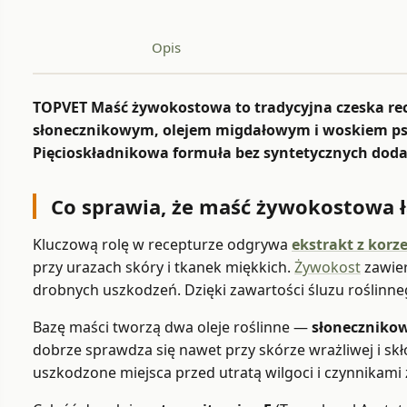
Opis
TOPVET Maść żywokostowa to tradycyjna czeska rec
słonecznikowym, olejem migdałowym i woskiem pszc
Pięcioskładnikowa formuła bez syntetycznych dodatk
Co sprawia, że maść żywokostowa ł
Kluczową rolę w recepturze odgrywa
ekstrakt z korz
przy urazach skóry i tkanek miękkich.
Żywokost
zawier
drobnych uszkodzeń. Dzięki zawartości śluzu roślinne
Bazę maści tworzą dwa oleje roślinne —
słoneczniko
dobrze sprawdza się nawet przy skórze wrażliwej i sk
uszkodzone miejsca przed utratą wilgoci i czynnikami