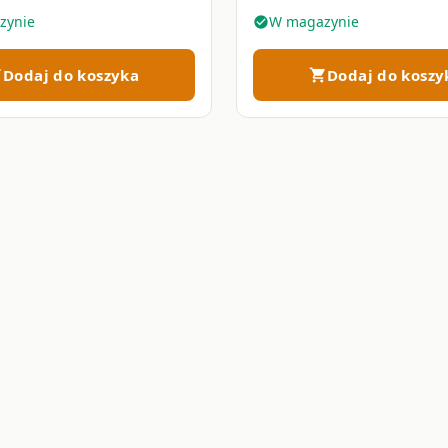
łuszczycy, egzemy i AZS • 10
zynie
W magazynie
check_circle
Dodaj do koszyka
Dodaj do koszy
art
shopping_cart