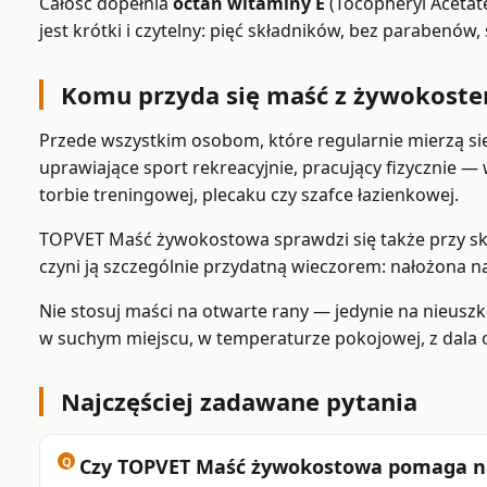
Całość dopełnia
octan witaminy E
(Tocopheryl Acetat
jest krótki i czytelny: pięć składników, bez parabenó
Komu przyda się maść z żywokost
Przede wszystkim osobom, które regularnie mierzą się 
uprawiające sport rekreacyjnie, pracujący fizycznie 
torbie treningowej, plecaku czy szafce łazienkowej.
TOPVET Maść żywokostowa sprawdzi się także przy skórz
czyni ją szczególnie przydatną wieczorem: nałożona na 
Nie stosuj maści na otwarte rany — jedynie na nieusz
w suchym miejscu, w temperaturze pokojowej, z dala 
Najczęściej zadawane pytania
Czy TOPVET Maść żywokostowa pomaga na