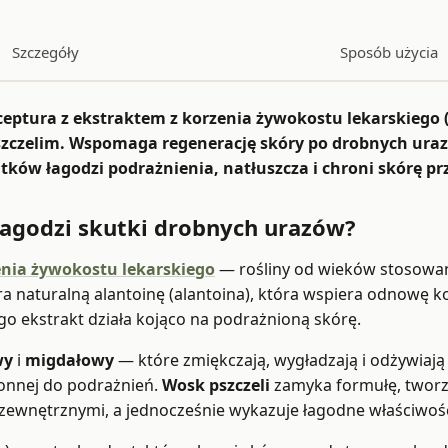
Szczegóły
Sposób użycia
eptura z ekstraktem z korzenia żywokostu lekarskiego
zelim. Wspomaga regenerację skóry po drobnych urazac
ów łagodzi podrażnienia, natłuszcza i chroni skórę prz
agodzi skutki drobnych urazów?
enia żywokostu lekarskiego
— rośliny od wieków stosowan
a naturalną alantoinę (alantoina), która wspiera odnowę 
go ekstrakt działa kojąco na podrażnioną skórę.
wy
i
migdałowy
— które zmiękczają, wygładzają i odżywiają 
łonnej do podrażnień.
Wosk pszczeli
zamyka formułę, tworz
 zewnętrznymi, a jednocześnie wykazuje łagodne właściwoś