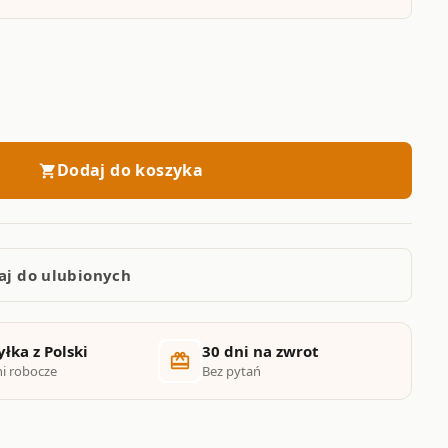
Dodaj do koszyka
shopping_cart
aj do ulubionych
łka z Polski
30 dni na zwrot
card_giftcard
ni robocze
Bez pytań