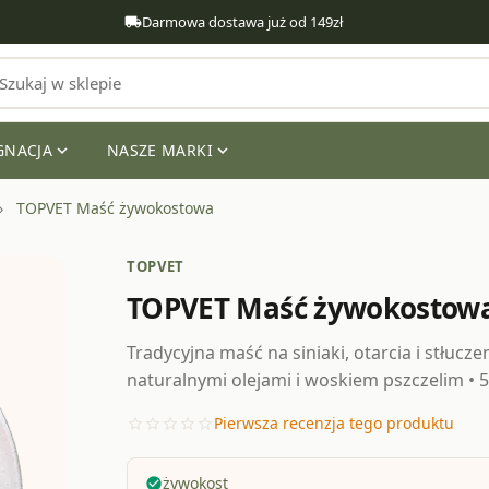
Darmowa dostawa już od 149zł
local_shipping
GNACJA
NASZE MARKI
expand_more
expand_more
local_fire_
TOPVET Maść żywokostowa
TOPVET
TOPVET Maść żywokostow
Tradycyjna maść na siniaki, otarcia i stłuc
naturalnymi olejami i woskiem pszczelim • 
Pierwsza recenzja tego produktu
star_border
star_border
star_border
star_border
star_border
żywokost
check_circle