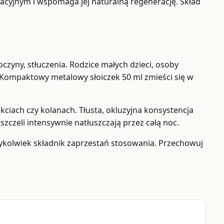
acyjnym i wspomaga jej naturalną regenerację. Skład
czyny, stłuczenia. Rodzice małych dzieci, osoby
. Kompaktowy metalowy słoiczek 50 ml zmieści się w
ciach czy kolanach. Tłusta, okluzyjna konsystencja
szczeli intensywnie natłuszczają przez całą noc.
rykolwiek składnik zaprzestań stosowania. Przechowuj