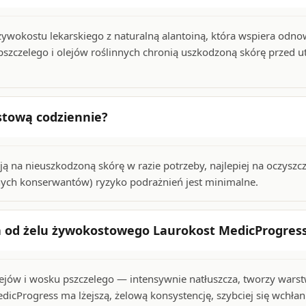
żywokostu lekarskiego z naturalną alantoiną, która wspiera o
szczelego i olejów roślinnych chronią uszkodzoną skórę przed utr
tową codziennie?
ą na nieuszkodzoną skórę w razie potrzeby, najlepiej na oczyszc
znych konserwantów) ryzyko podrażnień jest minimalne.
 od żelu żywokostowego Laurokost MedicProgres
jów i wosku pszczelego — intensywnie natłuszcza, tworzy warstw
icProgress ma lżejszą, żelową konsystencję, szybciej się wchłan