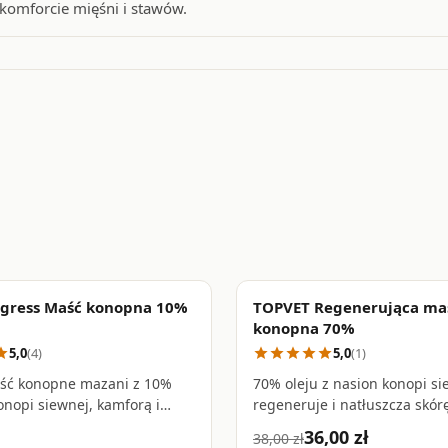
skomforcie mięśni i stawów.
gress Maść konopna 10%
TOPVET Regenerująca ma
PROMOCJA
favorite_border
konopna 70%
5,0
(4)
5,0
(1)
tar
star
star
star
star
star
ść konopne mazani z 10%
70% oleju z nasion konopi si
onopi siewnej, kamforą i
regeneruje i natłuszcza skór
m metylu – ulga dla
ekstremalnie suchą, łuszczącą
36,00 zł
38,00 zł
h mięśni i stawów • 250 ml
podrażnioną — w tym w prz