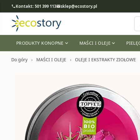
Kontakt: 501 399 113
sklep@ecostory.pl
phone
email
PRODUKTY KONOPNE
MAŚCI I OLEJE
PIELĘ
expand_more
expand_more
Do góry
MAŚCI I OLEJE
OLEJE I EKSTRAKTY ZIOŁOWE