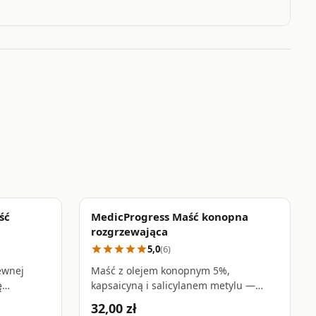
ść
MedicProgress Maść konopna
favorite_border
favorite_border
rozgrzewająca
5,0
(6)
star
star
star
star
star
ewnej
Maść z olejem konopnym 5%,
ę
kapsaicyną i salicylanem metylu —
 się i
łagodzi napięcie mięśni i sztywność
32,00 zł
ebiegu
stawów, poprawia krążenie • 250 ml