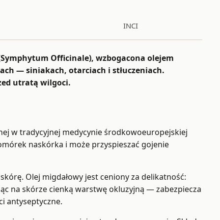
INCI
 (Symphytum Officinale), wzbogacona olejem
h — siniakach, otarciach i stłuczeniach.
ed utratą wilgoci.
ej w tradycyjnej medycynie środkowoeuropejskiej
komórek naskórka i może przyspieszać gojenie
skórę. Olej migdałowy jest ceniony za delikatność:
ąc na skórze cienką warstwę okluzyjną — zabezpiecza
ci antyseptyczne.