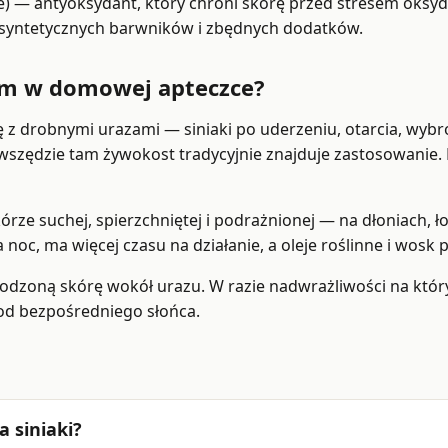
e) — antyoksydant, który chroni skórę przed stresem oksyd
w, syntetycznych barwników i zbędnych dodatków.
em w domowej apteczce?
z drobnymi urazami — siniaki po uderzeniu, otarcia, wybro
— wszędzie tam żywokost tradycyjnie znajduje zastosowanie
e suchej, spierzchniętej i podrażnionej — na dłoniach, łok
noc, ma więcej czasu na działanie, a oleje roślinne i wosk p
kodzoną skórę wokół urazu. W razie nadwrażliwości na któ
od bezpośredniego słońca.
 siniaki?