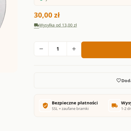
30,00 zł
Wysyłka od 13,00 zł
local_shipping
Ilość
remove
add
Dod
favorite_border
Bezpieczne płatności
Wysy
verified_user
local_shipping
SSL + zaufane bramki
1-2 d