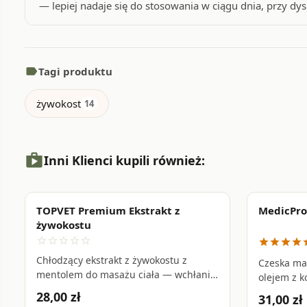
— lepiej nadaje się do stosowania w ciągu dnia, przy dy
label
Tagi produktu
żywokost
14
shopping_bag
Inni Klienci kupili również:
TOPVET Premium Ekstrakt z
MedicPro
favorite_border
żywokostu
star_border
star_border
star_border
star_border
star_border
star
star
star
star
s
Chłodzący ekstrakt z żywokostu z
Czeska ma
mentolem do masażu ciała — wchłania
olejem z k
się natychmiast, orzeźwia zmęczone
salicylane
28,00 zł
31,00 zł
mięśnie i poprawia komfort stawów •
zmęczonyc