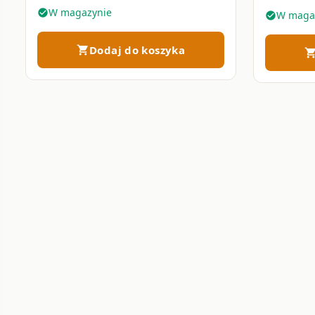
100 ml
W magazynie
check_circle
W maga
check_circle
Dodaj do koszyka
shopping_cart
shopping_c