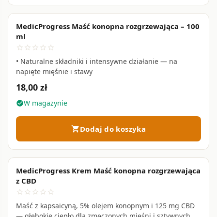
MedicProgress Maść konopna rozgrzewająca – 100
favorite_border
ml
star_border
star_border
star_border
star_border
star_border
• Naturalne składniki i intensywne działanie — na
napięte mięśnie i stawy
18,00 zł
W magazynie
check_circle
Dodaj do koszyka
shopping_cart
MedicProgress Krem Maść konopna rozgrzewająca
z CBD
star_border
star_border
star_border
star_border
star_border
Maść z kapsaicyną, 5% olejem konopnym i 125 mg CBD
— głębokie ciepło dla zmęczonych mięśni i sztywnych