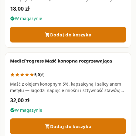
w poręcznej tubce 100 ml
18,00 zł
W magazynie
check_circle
Dodaj do koszyka
shopping_cart
MedicProgress Maść konopna rozgrzewająca
favorite_border
5,0
(6)
star
star
star
star
star
Maść z olejem konopnym 5%, kapsaicyną i salicylanem
metylu — łagodzi napięcie mięśni i sztywność stawów,
poprawia krążenie • 250 ml
32,00 zł
W magazynie
check_circle
Dodaj do koszyka
shopping_cart