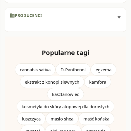
business
PRODUCENCI
Popularne tagi
cannabis sativa
D-Panthenol
egzema
ekstrakt z konopi siewnych
kamfora
kasztanowiec
kosmetyki do skóry atopowej dla dorosłych
łuszczyca
masło shea
maść końska