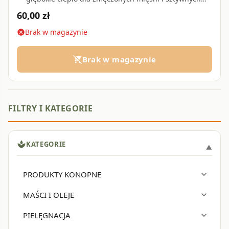
stawów • 125 ml
60,00 zł
Brak w magazynie
cancel
Brak w magazynie
remove_shopping_cart
spa
KATEGORIE
PRODUKTY KONOPNE
expand_more
MAŚCI I OLEJE
expand_more
PIELĘGNACJA
expand_more