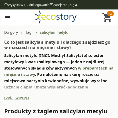
Wysyłka w 1-2 dni
Logowanie
Zarejestruj się
access_time
input
person
(0)
shopping_cart
menu
Do góry
Tagi
salicylan metylu
Co to jest salicylan metylu i dlaczego znajdziesz go
w maściach na mięśnie i stawy?
Salicylan metylu (INCI: Methyl Salicylate) to ester
metylowy kwasu salicylowego — jeden z najdłużej
stosowanych składników aktywnych
w preparatach na
mięśnie i stawy
. Po nałożeniu na skórę rozszerza
miejscowo naczynia krwionośne, wywołuje wyraźne
uczucie ciepła i może wspierać łagodzenie
dyskomfortu mięśniowo-stawowego. W przyrodzie
czytaj więcej ›
występuje w olejku z golterii rozesłanej (Gaultheria
procumbens), zwanym olejkiem wintergreen.
Produkty z tagiem salicylan metylu
Mechanizm działania opiera się na zasadzie kontrirytacji —