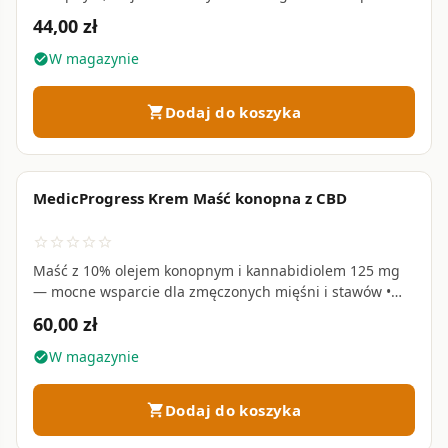
dla przeciążonych mięśni, stawów i kręgosłupa • 250 ml
44,00 zł
W magazynie
check_circle
Dodaj do koszyka
shopping_cart
MedicProgress Krem Maść konopna z CBD
favorite_border
star_border
star_border
star_border
star_border
star_border
Maść z 10% olejem konopnym i kannabidiolem 125 mg
— mocne wsparcie dla zmęczonych mięśni i stawów •
125 ml
60,00 zł
W magazynie
check_circle
Dodaj do koszyka
shopping_cart