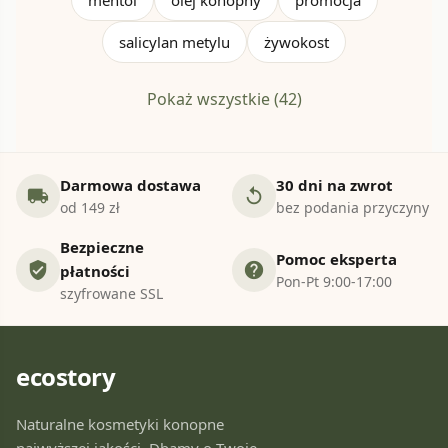
mentol
olej konopny
promocja
salicylan metylu
żywokost
Pokaż wszystkie (42)
Darmowa dostawa
30 dni na zwrot
local_shipping
replay
od 149 zł
bez podania przyczyny
Bezpieczne
Pomoc eksperta
verified_user
help
płatności
Pon-Pt 9:00-17:00
szyfrowane SSL
ecostory
Naturalne kosmetyki konopne