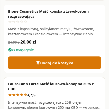
życia (Rozporządzenie 2022/1531). Osoby z
Bione Cosmetics Maść końska z żywokostem
PROMOCJA
nadwrażliwością na salicylany powinny skonsultować
favorite_border
rozgrzewająca
stosowanie z dermatologiem.
star_border
star_border
star_border
star_border
star_border
Maść z kapsaicyną, salicylanem metylu, żywokostem,
kasztanowcem i kadzidłowcem — intensywne ciepło
Czy można łączyć maść z salicylanem metylu z
łagodzące sztywność mięśni i stawów • 200 ml
20,00 zł
24,00 zł
doustną aspiryną?
W magazynie
check_circle
Zachowaj ostrożność. Aspiryna (kwas
Dodaj do koszyka
shopping_cart
acetylosalicylowy) i salicylan metylu należą do tej
samej rodziny salicylanów — jednoczesne stosowanie
maści i doustnych NLPZ może prowadzić do
kumulacji salicylanów w organizmie. Jeśli regularnie
LauroCann Forte Maść laurowo-konopna 20% z
favorite_border
przyjmujesz aspirynę lub inne NLPZ, skonsultuj się z
CBD
lekarzem lub farmaceutą.
4,7
(6)
star
star
star
star
star_half
Intensywna maść rozgrzewająca z 20% olejem
konopnym, olejem laurowym i 250 mg CBD — wsparcie