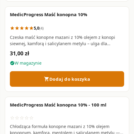
MedicProgress Maść konopna 10%
favorite_border
5,0
(4)
star
star
star
star
star
Czeska maść konopne mazani z 10% olejem z konopi
siewnej, kamforą i salicylanem metylu – ulga dla
zmęczonych mięśni i stawów • 250 ml
31,00 zł
W magazynie
check_circle
Dodaj do koszyka
shopping_cart
MedicProgress Maść konopna 10% - 100 ml
favorite_border
star_border
star_border
star_border
star_border
star_border
Chłodząca formuła konopne mazani z 10% olejem
konopnym, kamforą, mentolem i salicylanem metylu —