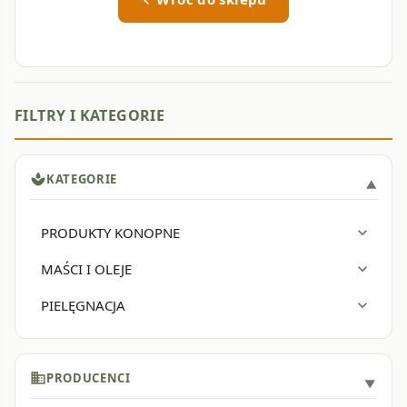
spa
KATEGORIE
PRODUKTY KONOPNE
expand_more
MAŚCI I OLEJE
expand_more
PIELĘGNACJA
expand_more
business
PRODUCENCI