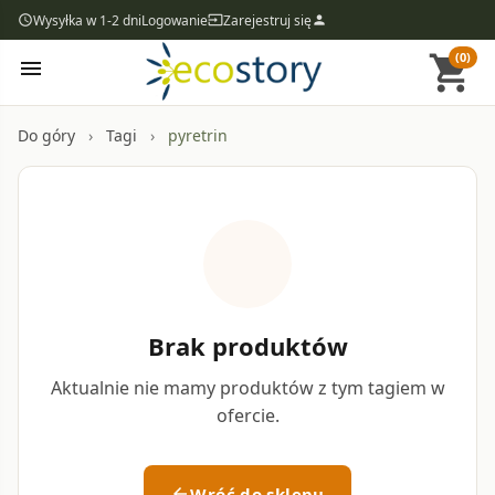
Wysyłka w 1-2 dni
Logowanie
Zarejestruj się
access_time
input
person
(0)
shopping_cart
menu
Do góry
Tagi
pyretrin
inventory
Brak produktów
Aktualnie nie mamy produktów z tym tagiem w
ofercie.
Wróć do sklepu
arrow_back