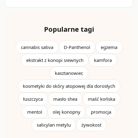
Popularne tagi
cannabis sativa
D-Panthenol
egzema
ekstrakt z konopi siewnych
kamfora
kasztanowiec
kosmetyki do skóry atopowej dla dorosłych
łuszczyca
masło shea
maść końska
mentol
olej konopny
promocja
salicylan metylu
żywokost