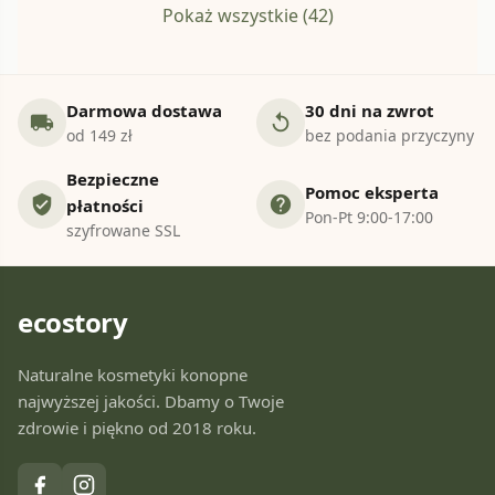
Pokaż wszystkie (42)
Darmowa dostawa
30 dni na zwrot
local_shipping
replay
od 149 zł
bez podania przyczyny
Bezpieczne
Pomoc eksperta
verified_user
help
płatności
Pon-Pt 9:00-17:00
szyfrowane SSL
ecostory
Naturalne kosmetyki konopne
najwyższej jakości. Dbamy o Twoje
zdrowie i piękno od 2018 roku.