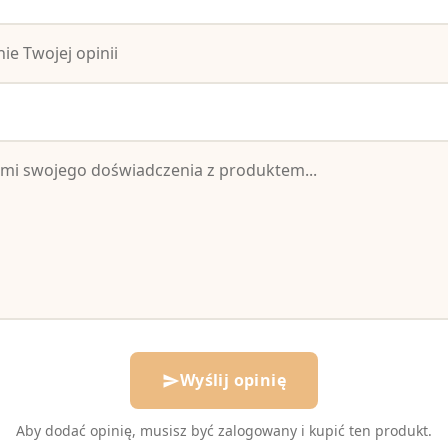
Wyślij opinię
send
Aby dodać opinię, musisz być zalogowany i kupić ten produkt.