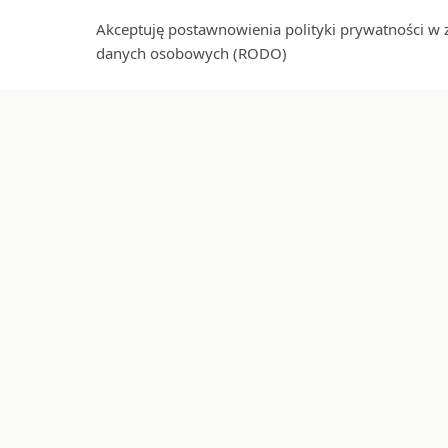
Akceptuję postawnowienia polityki prywatności w 
danych osobowych (RODO)
Darmowa dostawa
30 dn
local_shipping
replay
od 149 zł
bez po
ecostory
INFORMAC