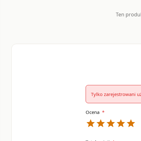
Ten produk
Tylko zarejestrowani 
Ocena
*
star
star
star
star
star