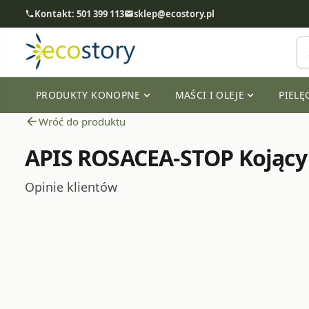
Kontakt: 501 399 113
sklep@ecostory.pl
phone
email
PRODUKTY KONOPNE
MAŚCI I OLEJE
PIELĘ
expand_more
expand_more
arrow_back
Wróć do produktu
APIS ROSACEA-STOP Kojący
Opinie klientów