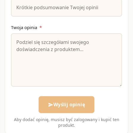
Twoja opinia
*
Wyślij opinię
send
Aby dodać opinię, musisz być zalogowany i kupić ten
produkt.