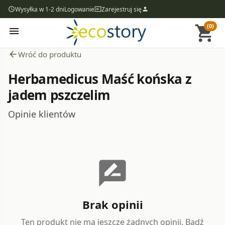
Wysyłka w 1-2 dni
Logowanie
Zarejestruj się
access_time
input
person
(0)
shopping_cart
menu
arrow_back
Wróć do produktu
Herbamedicus Maść końska z
jadem pszczelim
Opinie klientów
rate_review
Brak opinii
Ten produkt nie ma jeszcze żadnych opinii. Bądź