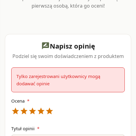
pierwszą osobą, która go oceni!
Napisz opinię
rate_review
Podziel się swoim doświadczeniem z produktem
Tylko zarejestrowani użytkownicy mogą
dodawać opinie
Ocena
*
star
star
star
star
star
Tytuł opinii
*