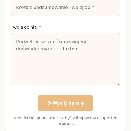
Twoja opinia
*
Wyślij opinię
send
Aby dodać opinię, musisz być zalogowany i kupić ten
produkt.