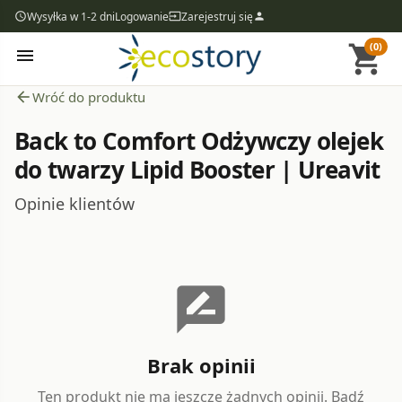
Wysyłka w 1-2 dni
Logowanie
Zarejestruj się
access_time
input
person
(0)
shopping_cart
menu
arrow_back
Wróć do produktu
Back to Comfort Odżywczy olejek
do twarzy Lipid Booster | Ureavit
Opinie klientów
rate_review
Brak opinii
Ten produkt nie ma jeszcze żadnych opinii. Bądź