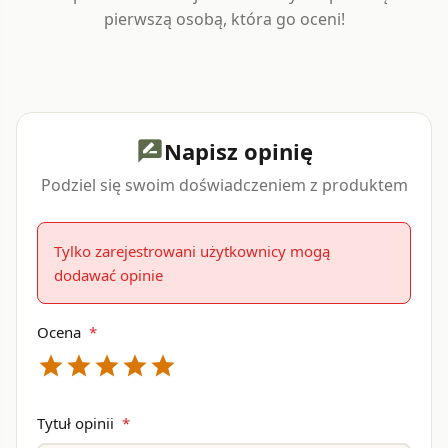
pierwszą osobą, która go oceni!
Napisz opinię
rate_review
Podziel się swoim doświadczeniem z produktem
Tylko zarejestrowani użytkownicy mogą
dodawać opinie
Ocena
*
star
star
star
star
star
Tytuł opinii
*