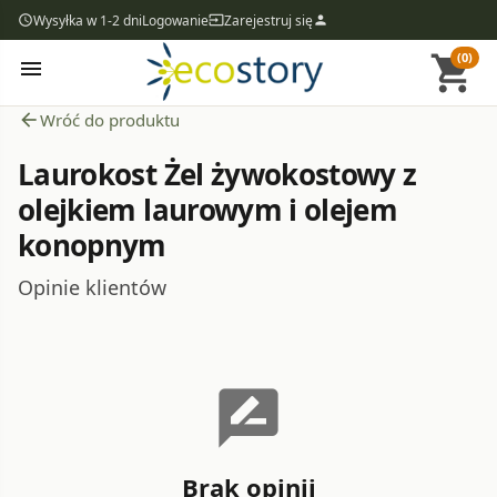
Wysyłka w 1-2 dni
Logowanie
Zarejestruj się
access_time
input
person
(0)
shopping_cart
menu
arrow_back
Wróć do produktu
Laurokost Żel żywokostowy z
olejkiem laurowym i olejem
konopnym
Opinie klientów
rate_review
Brak opinii