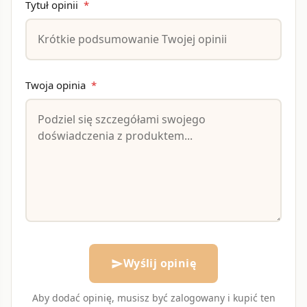
Tytuł opinii
*
Twoja opinia
*
Wyślij opinię
send
Aby dodać opinię, musisz być zalogowany i kupić ten