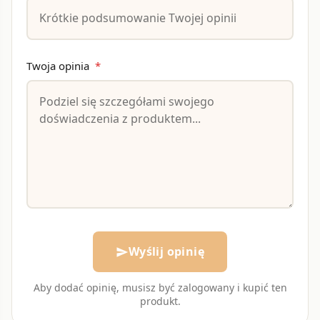
Twoja opinia
*
Wyślij opinię
send
Aby dodać opinię, musisz być zalogowany i kupić ten
produkt.