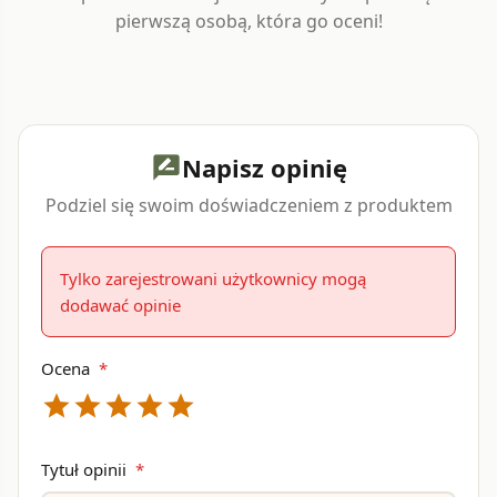
pierwszą osobą, która go oceni!
Napisz opinię
rate_review
Podziel się swoim doświadczeniem z produktem
Tylko zarejestrowani użytkownicy mogą
dodawać opinie
Ocena
*
star
star
star
star
star
Tytuł opinii
*