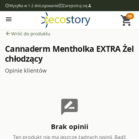
Wysyłka w 1-2 dni
Logowanie
Zarejestruj się
access_time
input
person
(0)
shopping_cart
menu
arrow_back
Wróć do produktu
Cannaderm Mentholka EXTRA Żel
chłodzący
Opinie klientów
rate_review
Brak opinii
Ten produkt nie ma jeszcze żadnych opinii. Bądź