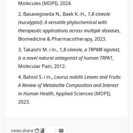
Molecules (MDPI), 2024.
2. Basavegowda N., Baek K.-H.,
1,8-cineole
(eucalyptol): A versatile phytochemical with
therapeutic applications across multiple diseases
,
Biomedicine & Pharmacotherapy, 2023.
3. Takaishi M. i in.,
1,8-cineole, a TRPM8 agonist,
is a novel natural antagonist of human TRPA1
,
Molecular Pain, 2012.
4. Batool S. i in.,
Laurus nobilis Leaves and Fruits:
A Review of Metabolite Composition and Interest
in Human Health
, Applied Sciences (MDPI),
2023.
news.share:
facebook
tag
email