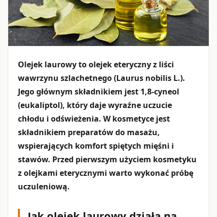
Olejek laurowy to olejek eteryczny z liści
wawrzynu szlachetnego (Laurus nobilis L.).
Jego głównym składnikiem jest 1,8-cyneol
(eukaliptol), który daje wyraźne uczucie
chłodu i odświeżenia. W kosmetyce jest
składnikiem preparatów do masażu,
wspierających komfort spiętych mięśni i
stawów. Przed pierwszym użyciem kosmetyku
z olejkami eterycznymi warto wykonać próbę
uczuleniową.
Jak olejek laurowy działa na