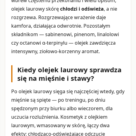
wbrew częstemu przekonaniu i wielu opisom,
olejek laurowy skórę
chłodzi i odświeża
, a nie
rozgrzewa. Rozgrzewające wrażenie daje
kamfora, działająca odwrotnie. Pozostałym
składnikom — sabinenowi, pinenom, linalolowi
czy octanowi α-terpinylu — olejek zawdzięcza
intensywny, ziołowo-korzenny aromat.
Kiedy olejek laurowy sprawdza
się na mięśnie i stawy?
Po olejek laurowy sięga się najczęściej wtedy, gdy
mięśnie są spięte — po treningu, po dniu
spędzonym przy biurku albo wieczorem, dla
uczucia rozluźnienia. Kosmetyk z olejkiem
laurowym, wmasowany w skórę, łączy dwa
efekty: chłodząco-odświeżające odczucie