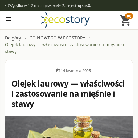
Wysyłka w 1-2 dni
Logowanie
Zarejestruj się
access_time
input
person
(0)
shopping_cart
menu
Do góry
CO NOWEGO W ECOSTORY
Olejek laurowy — właściwości i zastosowanie na mięśnie i
stawy
14 kwietnia 2025
calendar_today
Olejek laurowy — właściwości
i zastosowanie na mięśnie i
stawy