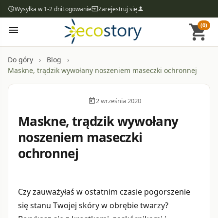
Wysyłka w 1-2 dni
Logowanie
Zarejestruj się
access_time
input
person
(0)
shopping_cart
menu
Do góry
Blog
Maskne, trądzik wywołany noszeniem maseczki ochronnej
2 września 2020
calendar_today
Maskne, trądzik wywołany
noszeniem maseczki
ochronnej
Czy zauważyłaś w ostatnim czasie pogorszenie
się stanu Twojej skóry w obrębie twarzy?