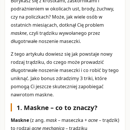
Borykasz się z krostkami, zaskórnikami i
podrażnieniem w okolicach ust, brody, żuchwy,
czy na policzkach? Może, jak wiele osób w
ostatnich miesiącach, dotknął Cię problem
maskne
, czyli trądziku wywołanego przez
długotrwałe noszenie maseczki.
Z tego artykułu dowiesz się jak powstaje nowy
rodzaj trądziku, do czego może prowadzić
długotrwałe noszenie maseczki i co robić by tego
uniknąć. Jako bonus zdradzimy 3 triki, które
pomogą Ci jeszcze skuteczniej zapobiegać
nawrotom maskne.
1. Maskne – co to znaczy?
Maskne
(z ang.
mask
– maseczka +
acne
– trądzik)
to rodzaj
acne mechanica
– trądziku