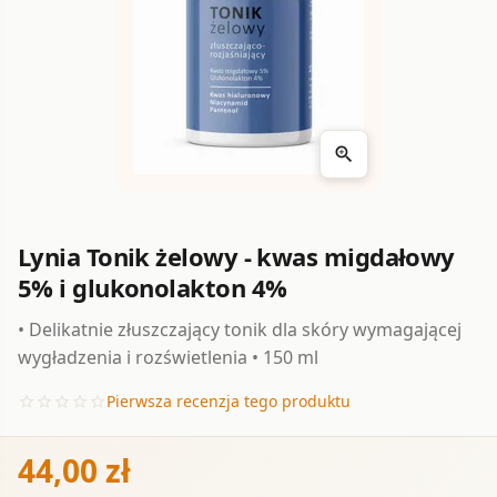
zoom_in
Lynia Tonik żelowy - kwas migdałowy
5% i glukonolakton 4%
• Delikatnie złuszczający tonik dla skóry wymagającej
wygładzenia i rozświetlenia • 150 ml
Pierwsza recenzja tego produktu
star_border
star_border
star_border
star_border
star_border
44,00 zł