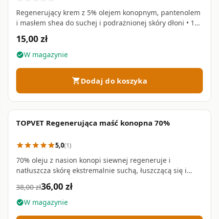
Regenerujący krem z 5% olejem konopnym, pantenolem
i masłem shea do suchej i podrażnionej skóry dłoni • 100
ml
15,00 zł
W magazynie
check_circle
Dodaj do koszyka
shopping_cart
TOPVET Regenerująca maść konopna 70%
PROMOCJA
favorite_border
5,0
(1)
star
star
star
star
star
70% oleju z nasion konopi siewnej regeneruje i
natłuszcza skórę ekstremalnie suchą, łuszczącą się i
podrażnioną — w tym w przebiegu łuszczycy, egzemy i
36,00 zł
38,00 zł
AZS • 100 ml
W magazynie
check_circle