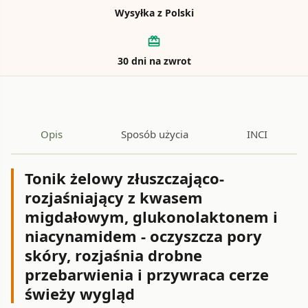
Wysyłka z Polski
card_giftcard
30 dni na zwrot
Opis
Sposób użycia
INCI
Tonik żelowy złuszczająco-
rozjaśniający z kwasem
migdałowym, glukonolaktonem i
niacynamidem - oczyszcza pory
skóry, rozjaśnia drobne
przebarwienia i przywraca cerze
świeży wygląd