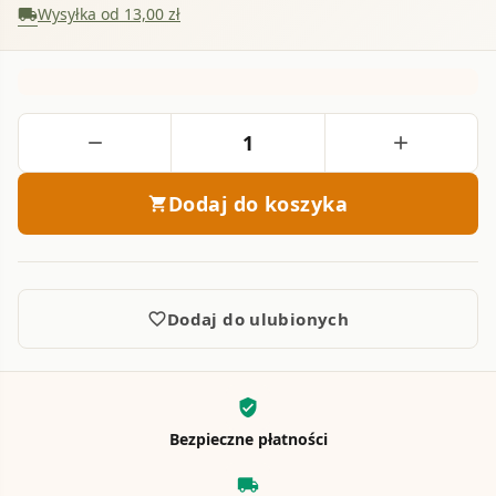
Wysyłka od 13,00 zł
local_shipping
Ilość
remove
add
Dodaj do koszyka
shopping_cart
Dodaj do ulubionych
favorite_border
verified_user
Bezpieczne płatności
local_shipping