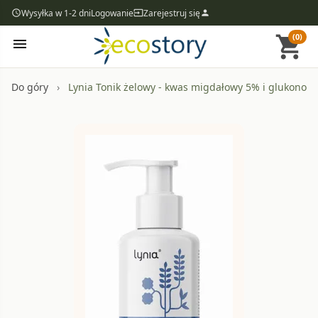
Wysyłka w 1-2 dni
Logowanie
Zarejestruj się
access_time
input
person
(0)
shopping_cart
menu
Do góry
Lynia Tonik żelowy - kwas migdałowy 5% i glukonola