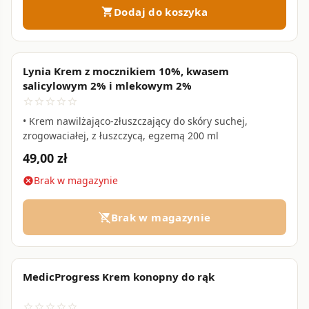
Dodaj do koszyka
shopping_cart
Lynia Krem z mocznikiem 10%, kwasem
salicylowym 2% i mlekowym 2%
star_border
star_border
star_border
star_border
star_border
• Krem nawilżająco-złuszczający do skóry suchej,
zrogowaciałej, z łuszczycą, egzemą 200 ml
49,00 zł
Brak w magazynie
cancel
Brak w magazynie
remove_shopping_cart
MedicProgress Krem konopny do rąk
favorite_border
star_border
star_border
star_border
star_border
star_border