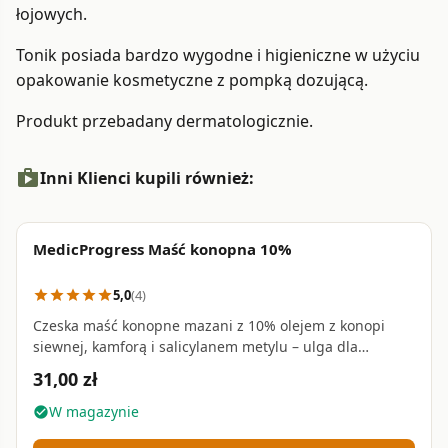
łojowych.
Tonik posiada bardzo wygodne i higieniczne w użyciu
opakowanie kosmetyczne z pompką dozującą.
Produkt przebadany dermatologicznie.
shopping_bag
Inni Klienci kupili również:
MedicProgress Maść konopna 10%
favorite_border
5,0
(4)
star
star
star
star
star
Czeska maść konopne mazani z 10% olejem z konopi
siewnej, kamforą i salicylanem metylu – ulga dla
zmęczonych mięśni i stawów • 250 ml
31,00 zł
W magazynie
check_circle