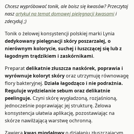
Chcesz wypróbować tonik, ale boisz się kwasów? Przeczytaj
nasz
artykuł na temat domowej pielęgnacji kwasami
i
zdecyduj ;)
Tonik o żelowej konsystencji polskiej marki Lynia
dedykowany pielęgnacji skóry poszarzałej, o
nierównym kolorycie, suchej i łuszczącej się lub z
łagodnym trądzikiem i zaskórnikami
.
Preparat
delikatnie złuszcza naskórek, poprawia i
wyrównuje koloryt skóry
oraz utrzymuję równowagę
flory bakteryjnej.
Działa łagodząco i nie podrażnia.
Reguluje wydzielanie sebum oraz delikatnie
peelinguje.
Czyni skórę wygładzoną, rozjaśnioną,
jednocześnie poprawiając jej strukturę. Żelowa
konsystencja ułatwia aplikację, pozostawiając na
skórze nawilżającą warstwę ochronną.
Zawiera
kwas migdałowy
o działaniu złuszczającym,