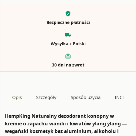
verified_user
Bezpieczne płatności
local_shipping
Wysyłka z Polski
card_giftcard
30 dni na zwrot
Opis
Szczegóły
Sposób użycia
INCI
HempKing Naturalny dezodorant konopny w
kremie o zapachu wanilii i kwiatów ylang ylang —
wegański kosmetyk bez aluminium, alkoholu i