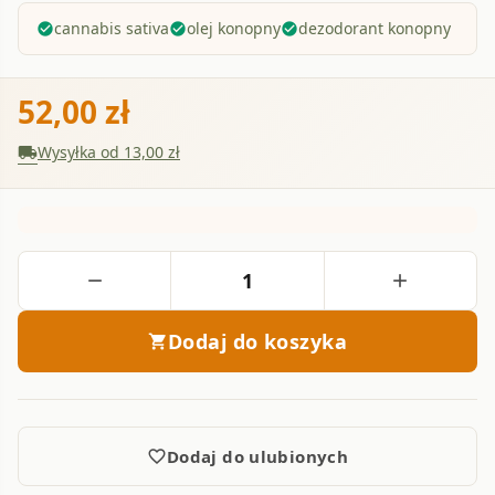
cannabis sativa
olej konopny
dezodorant konopny
check_circle
check_circle
check_circle
52,00 zł
Wysyłka od 13,00 zł
local_shipping
Ilość
remove
add
Dodaj do koszyka
shopping_cart
Dodaj do ulubionych
favorite_border