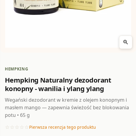
zoom_in
HEMPKING
Hempking Naturalny dezodorant
konopny - wanilia i ylang ylang
Wegański dezodorant w kremie z olejem konopnym i
masłem mango — zapewnia świeżość bez blokowania
potu • 65 g
Pierwsza recenzja tego produktu
star_border
star_border
star_border
star_border
star_border