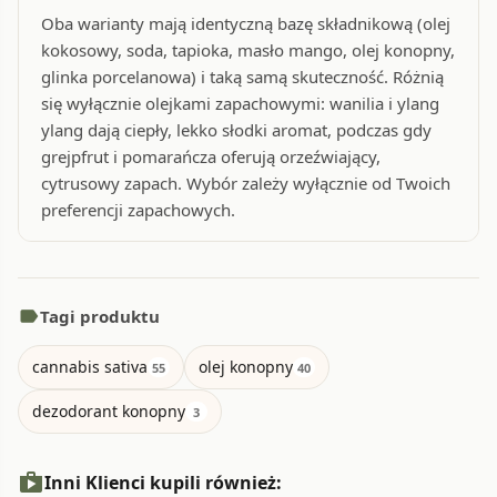
Oba warianty mają identyczną bazę składnikową (olej
kokosowy, soda, tapioka, masło mango, olej konopny,
glinka porcelanowa) i taką samą skuteczność. Różnią
się wyłącznie olejkami zapachowymi: wanilia i ylang
ylang dają ciepły, lekko słodki aromat, podczas gdy
grejpfrut i pomarańcza oferują orzeźwiający,
cytrusowy zapach. Wybór zależy wyłącznie od Twoich
preferencji zapachowych.
label
Tagi produktu
cannabis sativa
olej konopny
55
40
dezodorant konopny
3
shopping_bag
Inni Klienci kupili również: