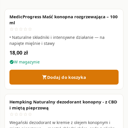
MedicProgress Maść konopna rozgrzewająca – 100
favorite_border
ml
star_border
star_border
star_border
star_border
star_border
• Naturalne składniki i intensywne działanie — na
napięte mięśnie i stawy
18,00 zł
W magazynie
check_circle
Dodaj do koszyka
shopping_cart
Hempking Naturalny dezodorant konopny - z CBD
favorite_border
i miętą pieprzową
star_border
star_border
star_border
star_border
star_border
Wegański dezodorant w kremie z olejem konopnym i