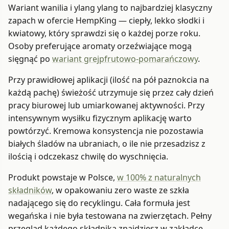
Wariant wanilia i ylang ylang to najbardziej klasyczny
zapach w ofercie HempKing — ciepły, lekko słodki i
kwiatowy, który sprawdzi się o każdej porze roku.
Osoby preferujące aromaty orzeźwiające mogą
sięgnąć po
wariant grejpfrutowo-pomarańczowy
.
Przy prawidłowej aplikacji (ilość na pół paznokcia na
każdą pachę) świeżość utrzymuje się przez cały dzień
pracy biurowej lub umiarkowanej aktywności. Przy
intensywnym wysiłku fizycznym aplikację warto
powtórzyć. Kremowa konsystencja nie pozostawia
białych śladów na ubraniach, o ile nie przesadzisz z
ilością i odczekasz chwilę do wyschnięcia.
Produkt powstaje w Polsce,
w 100% z naturalnych
składników
, w opakowaniu zero waste ze szkła
nadającego się do recyklingu. Cała formuła jest
wegańska i nie była testowana na zwierzętach. Pełny
przegląd każdego składnika znajdziesz w zakładce