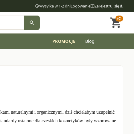
Wysyłka w 1-2 dni
Logowanie
Zarejestruj się
access_time
input
person
(0)
shopping_cart
search
PROMOCJE
Blog
department
kami naturalnymi i organicznymi, dziś chciałabym uzupełnić
a. Standardy ustalone dla czeskich kosmetyków były wzorowane