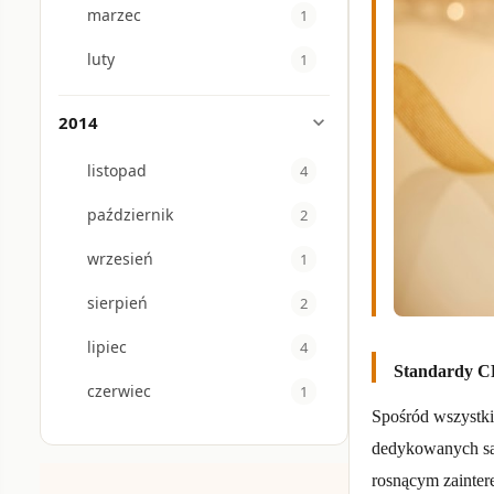
marzec
1
luty
1
2014
expand_more
listopad
4
październik
2
wrzesień
1
sierpień
2
lipiec
4
Standardy C
czerwiec
1
Spośród wszystki
dedykowanych sa
rosnącym zainter