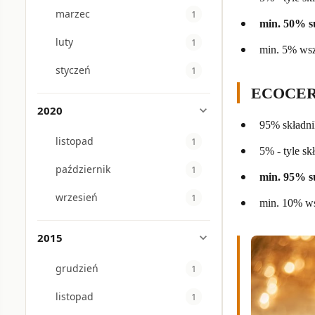
marzec
1
min. 50% su
luty
1
min. 5% wsz
styczeń
1
ECOCER
2020
expand_more
95% składni
listopad
1
5% - tyle s
październik
1
min. 95% su
wrzesień
1
min. 10% ws
2015
expand_more
grudzień
1
listopad
1