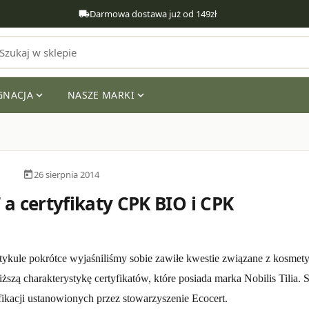
Darmowa dostawa już od 149zł
local_shipping
GNACJA
NASZE MARKI
expand_more
expand_more
local_fire_
26 sierpnia 2014
today
a certyfikaty CPK BIO i CPK
ykule pokrótce wyjaśniliśmy sobie zawiłe kwestie związane z kosmety
liższą charakterystykę certyfikatów, które posiada marka Nobilis Tili
fikacji ustanowionych przez stowarzyszenie Ecocert.