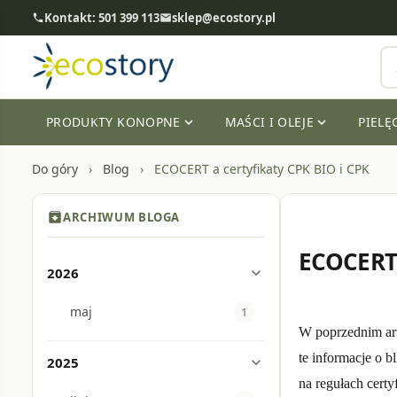
Kontakt: 501 399 113
sklep@ecostory.pl
phone
email
PRODUKTY KONOPNE
MAŚCI I OLEJE
PIELĘ
expand_more
expand_more
Do góry
Blog
ECOCERT a certyfikaty CPK BIO i CPK
archive
ARCHIWUM BLOGA
calendar_
ECOCERT 
2026
expand_more
maj
1
W poprzednim art
te informacje o b
2025
expand_more
na regułach certy