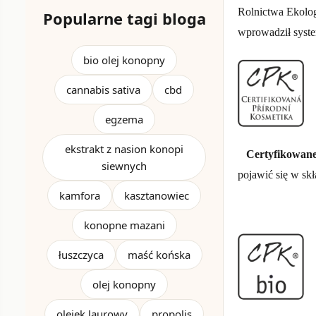
Rolnictwa Ekolog
Popularne tagi bloga
wprowadził syste
bio olej konopny
cannabis sativa
cbd
egzema
ekstrakt z nasion konopi
Certyfikowane
siewnych
pojawić się w skł
kamfora
kasztanowiec
konopne mazani
łuszczyca
maść końska
olej konopny
olejek laurowy
propolis