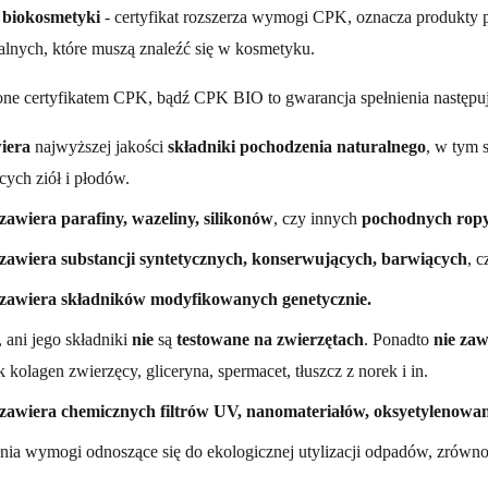
 biokosmetyki
- certyfikat rozszerza wymogi CPK, oznacza produkty 
alnych, które muszą znaleźć się w kosmetyku.
ne certyfikatem CPK, bądź CPK BIO to gwarancja spełnienia następu
iera
najwyższej jakości
składniki pochodzenia naturalnego
, w tym 
cych ziół i płodów.
 zawiera parafiny, wazeliny, silikonów
, czy innych
pochodnych ropy
 zawiera substancji syntetycznych, konserwujących, barwiących
, 
 zawiera składników modyfikowanych genetycznie.
 ani jego składniki
nie
są
testowane na zwierzętach
. Ponadto
nie zaw
ak kolagen zwierzęcy, gliceryna, spermacet, tłuszcz z norek i in.
 zawiera chemicznych filtrów UV, nanomateriałów, oksyetylenowa
łnia wymogi odnoszące się do ekologicznej utylizacji odpadów, zrów