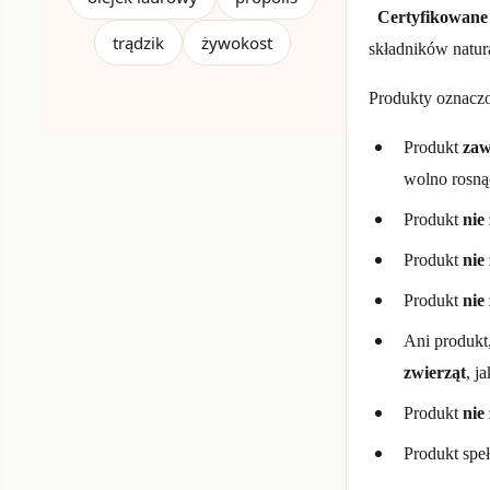
Certyfikowane
trądzik
żywokost
składników natur
Produkty oznaczo
Produkt
zaw
wolno rosną
Produkt
nie
Produkt
nie
Produkt
nie
Ani produkt,
zwierząt
, j
Produkt
nie
Produkt spe