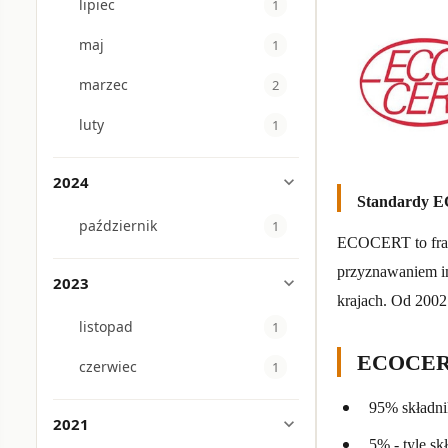
lipiec
1
maj
1
marzec
2
luty
1
2024
expand_more
Standardy
październik
1
ECOCERT to franc
przyznawaniem im
2023
expand_more
krajach. Od 2002 
listopad
1
ECOCER
czerwiec
1
95% składni
2021
expand_more
5% - tyle s