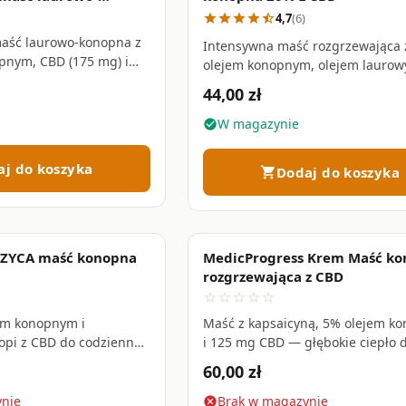
4,7
(6)
star
star
star
star
star_half
l nie wiąże się silnie z receptorami CB1 w mózgu, dlatego nie wy
aść laurowo-konopna z
Intensywna maść rozgrzewająca 
órę nie wchłaniają się do krwiobiegu w ilościach mogących wyw
pnym, CBD (175 mg) i
olejem konopnym, olejem laurow
odzi napięcie mięśni i
awierać maksymalnie 0,3% THC (od maja 2022), a sam CBD nie j
mg CBD — wsparcie dla przeciąż
44,00 zł
 • 175 ml
mięśni, stawów i kręgosłupa • 25
W magazynie
check_circle
aj do koszyka
Dodaj do koszyka
shopping_cart
ZCZYCA maść konopna
MedicProgress Krem Maść k
rozgrzewająca z CBD
star_border
star_border
star_border
star_border
star_border
em konopnym i
Maść z kapsaicyną, 5% olejem k
opi z CBD do codziennej
i 125 mg CBD — głębokie ciepło d
 zmienionej łuszczycą i
zmęczonych mięśni i sztywnych s
60,00 zł
ami • 120 ml
125 ml
ynie
Brak w magazynie
cancel