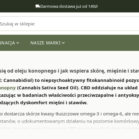
Darmowa dostawa już od 149zł
local_shipping
GNACJA
NASZE MARKI
expand_more
expand_more
local_fire_
ię od oleju konopnego i jak wspiera skórę, mięśnie i st
I: Cannabidiol) to niepsychoaktywny fitokannabinoid pozy
konopny
(Cannabis Sativa Seed Oil). CBD oddziałuje na ukła
azując w badaniach właściwości przeciwzapalne i antyoksyd
dzących dyskomfort mięśni i stawów.
pi dostarcza skórze kwasy tłuszczowe omega-3 i omega-6, ale ni
ostanów, o udokumentowanym działaniu na poziomie komórkowy
ierdza, że miejscowe stosowanie CBD może łagodzić stany zapaln
j. Z kolei badanie kliniczne Hakim et al. (Dermatological Revie