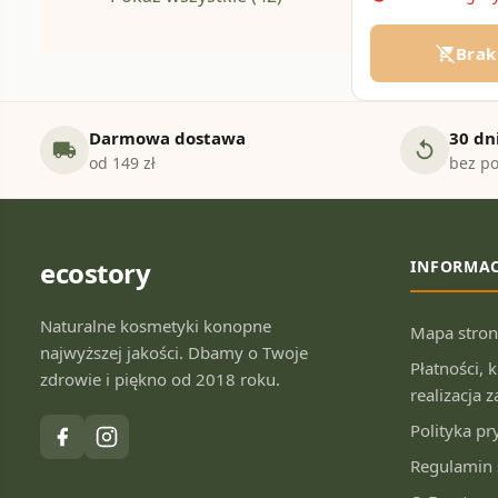
Brak
remove_shopping_cart
Darmowa dostawa
30 dn
local_shipping
replay
od 149 zł
bez po
ecostory
INFORMAC
Naturalne kosmetyki konopne
Mapa stro
najwyższej jakości. Dbamy o Twoje
Płatności, 
zdrowie i piękno od 2018 roku.
realizacja
Polityka p
Regulamin 