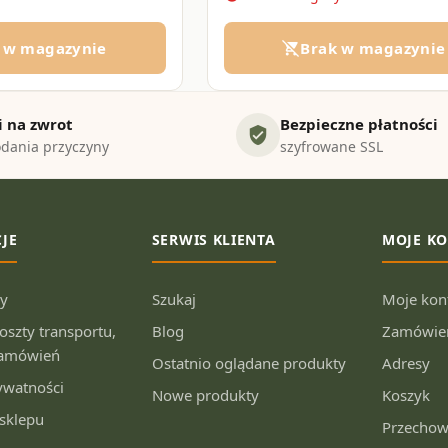
 w magazynie
Brak w magazynie
remove_shopping_cart
i na zwrot
Bezpieczne płatności
verified_user
dania przyczyny
szyfrowane SSL
JE
SERWIS KLIENTA
MOJE K
ny
Szukaj
Moje kon
koszty transportu,
Blog
Zamówie
 zamówień
Ostatnio oglądane produkty
Adresy
rywatności
Nowe produkty
Koszyk
sklepu
Przechow