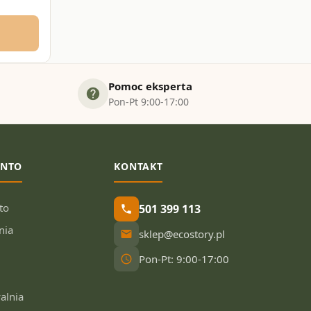
Pomoc eksperta
help
Pon-Pt 9:00-17:00
ONTO
KONTAKT
to
501 399 113
phone
nia
sklep@ecostory.pl
email
Pon-Pt: 9:00-17:00
schedule
alnia