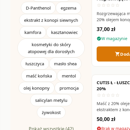
konopna z CBD
star_border
star_border
star_border
star_border
star_border
D-Panthenol
egzema
Nie. Kannabidio
Rozgrzewająca m
stosowane na sk
20% olejem kono
ekstrakt z konopi siewnych
kapsaicyną — łag
konopne mogą z
37,00 zł
wspiera krążenie
kamfora
kasztanowiec
W magazynie
check_circle
kosmetyki do skóry
atopowej dla dorosłych
Dod
shopping_cart
łuszczyca
masło shea
maść końska
mentol
CUTIS Ł - ŁUS
olej konopny
promocja
20%
star_border
star_border
star_border
star_border
star_border
salicylan metylu
Maść z 20% olej
ekstraktem z kon
żywokost
pielęgnacji skóry
50,00 zł
innymi dermatoz
Pokaż wszystkie (42)
Brak w magaz
cancel