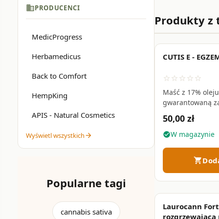
nawilżenie i komf
business
PRODUCENCI
Produkty z 
W
maściach łagodz
kapsaicyna — oddz
MedicProgress
łagodzić uczucie n
Herbamedicus
CUTIS E - EGZ
dobrać intensywno
Back to Comfort
star_border
star_border
star_border
star_border
star_border
Najczęściej z
Maść z 17% olej
HempKing
gwarantowaną z
łagodzi świąd, na
Przy jakich
APIS - Natural Cosmetics
50,00 zł
odbudowę bariery
egzemą i AZS • 1
W magazynie
check_circle
Wyświetl wszystkich
arrow_forward
Badania klinicz
skóry,
łuszczycy
Dod
shopping_cart
wydzielanie seb
Popularne tagi
Laurocann Fort
Czy kosmety
cannabis sativa
rozgrzewająca