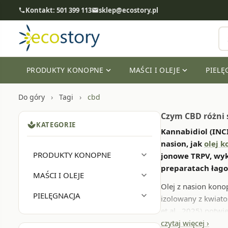
Kontakt: 501 399 113
sklep@ecostory.pl
phone
email
PRODUKTY KONOPNE
MAŚCI I OLEJE
PIELĘ
expand_more
expand_more
Do góry
Tagi
cbd
Czym CBD różni s
spa
KATEGORIE
Kannabidiol (INC
nasion, jak
olej 
PRODUKTY KONOPNE
expand_more
jonowe TRPV, wyk
preparatach łago
MAŚCI I OLEJE
expand_more
Olej z nasion kono
PIELĘGNACJA
expand_more
izolowany z kwiat
et al., 2025) potw
bariery naskórkowe
czytaj więcej ›