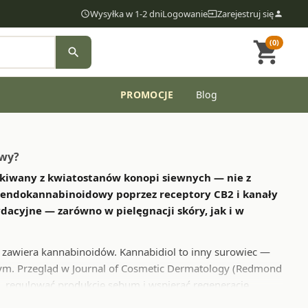
Wysyłka w 1-2 dni
Logowanie
Zarejestruj się
access_time
input
person
(0)
shopping_cart
search
PROMOCJE
Blog
department
awy?
skiwany z kwiatostanów konopi siewnych — nie z
d endokannabinoidowy poprzez receptory CB2 i kanały
acyjne — zarówno w pielęgnacji skóry, jak i w
e zawiera kannabinoidów. Kannabidiol to inny surowiec —
m. Przegląd w Journal of Cosmetic Dermatology (Redmond
e, regulować produkcję sebum i wspierać regenerację
ws, 2025) wykazało, że krem z 2% kannabidiolu poprawiał