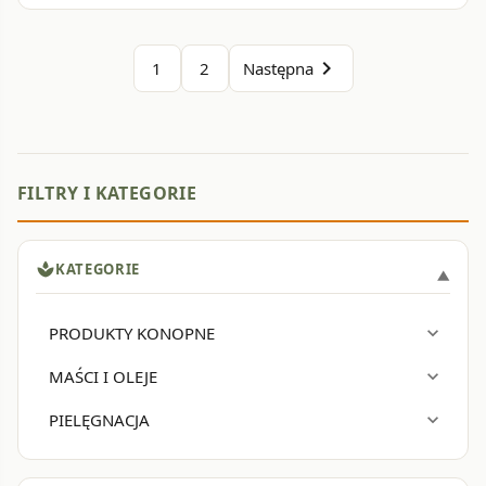
chevron_right
1
2
Następna
spa
KATEGORIE
PRODUKTY KONOPNE
expand_more
MAŚCI I OLEJE
expand_more
PIELĘGNACJA
expand_more