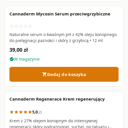
Cannaderm Mycosin Serum przeciwgrzybiczne
favorite_border
star_border
star_border
star_border
star_border
star_border
Naturalne serum o kwaśnym pH z 42% oleju konopnego
do pielęgnacji paznokci i skóry z grzybicą • 12 ml
39,00 zł
W magazynie
check_circle
Dodaj do koszyka
shopping_cart
Cannaderm Regenerace Krem regenerujący
favorite_border
5,0
(2)
star
star
star
star
star
Krem z 27% olejem konopnym do intensywnej
regeneracji skóry podrażnionej, suchej, po tatuażu i