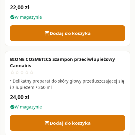
SLES i silikonów • 260 ml
22,00 zł
W magazynie
check_circle
Dodaj do koszyka
shopping_cart
BIONE COSMETICS Szampon przeciwłupieżowy
favorite_border
Cannabis
star_border
star_border
star_border
star_border
star_border
• Delikatny preparat do skóry głowy przetłuszczającej się
i z łupieżem • 260 ml
24,00 zł
W magazynie
check_circle
Dodaj do koszyka
shopping_cart