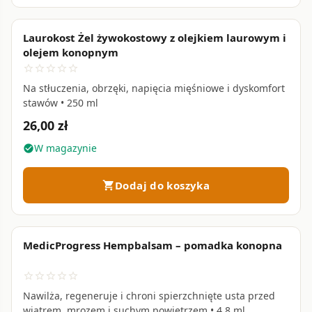
Laurokost Żel żywokostowy z olejkiem laurowym i
favorite_border
olejem konopnym
star_border
star_border
star_border
star_border
star_border
Na stłuczenia, obrzęki, napięcia mięśniowe i dyskomfort
stawów • 250 ml
26,00 zł
W magazynie
check_circle
Dodaj do koszyka
shopping_cart
MedicProgress Hempbalsam – pomadka konopna
favorite_border
star_border
star_border
star_border
star_border
star_border
Nawilża, regeneruje i chroni spierzchnięte usta przed
wiatrem, mrozem i suchym powietrzem • 4,8 ml