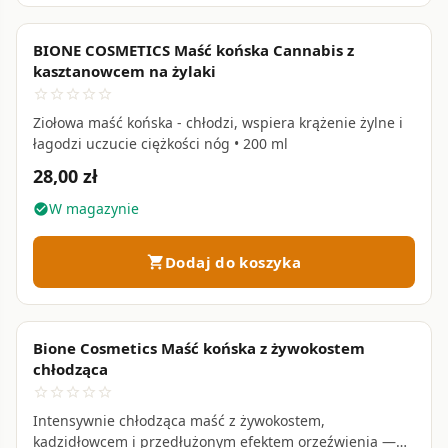
efektów psychoaktywnych.
BIONE COSMETICS Maść końska Cannabis z
favorite_border
kasztanowcem na żylaki
star_border
star_border
star_border
star_border
star_border
Czy kosmetyki z Cannabis Sativa nadają się do
Ziołowa maść końska - chłodzi, wspiera krążenie żylne i
skóry wrażliwej i atopowej?
łagodzi uczucie ciężkości nóg • 200 ml
28,00 zł
Olej konopny jest jednym z lepiej tolerowanych
W magazynie
check_circle
olejów roślinnych — nie zatyka porów i ma niski
potencjał alergizujący. Profil kwasów tłuszczowych
zbliżony do lipidów skóry pozwala łagodzić
Dodaj do koszyka
suchość i
shopping_cart
świąd
. Przy silnych objawach warto skonsultować się
z dermatologiem.
Bione Cosmetics Maść końska z żywokostem
favorite_border
chłodząca
star_border
star_border
star_border
star_border
star_border
Intensywnie chłodząca maść z żywokostem,
kadzidłowcem i przedłużonym efektem orzeźwienia —