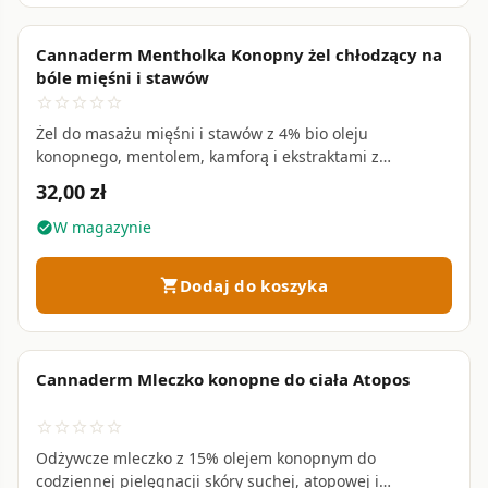
Cannaderm Mentholka Konopny żel chłodzący na
bóle mięśni i stawów
star_border
star_border
star_border
star_border
star_border
Żel do masażu mięśni i stawów z 4% bio oleju
konopnego, mentolem, kamforą i ekstraktami z
kasztanowca, żywokostu i arniki • 250 ml
32,00 zł
W magazynie
check_circle
Dodaj do koszyka
shopping_cart
Cannaderm Mleczko konopne do ciała Atopos
favorite_border
star_border
star_border
star_border
star_border
star_border
Odżywcze mleczko z 15% olejem konopnym do
codziennej pielęgnacji skóry suchej, atopowej i