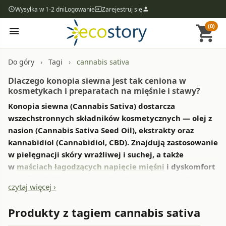
Wysyłka w 1-2 dni
Logowanie
Zarejestruj się
access_time
input
person
(0)
shopping_cart
menu
Do góry
Tagi
cannabis sativa
Dlaczego konopia siewna jest tak ceniona w
kosmetykach i preparatach na mięśnie i stawy?
Konopia siewna (Cannabis Sativa) dostarcza
wszechstronnych składników kosmetycznych — olej z
nasion (Cannabis Sativa Seed Oil), ekstrakty oraz
kannabidiol (Cannabidiol, CBD). Znajdują zastosowanie
w pielęgnacji skóry wrażliwej i suchej, a także
w
maściach łagodzących napięcie mięśni
i dyskomfort
stawów. Olej konopny zawiera kwasy omega-6 i
czytaj więcej ›
omega-3 w proporcji zbliżonej do 3:1, wspierając
regenerację bariery lipidowej.
Produkty z tagiem cannabis sativa
Kwas linolowy i alfa-linolenowy z oleju konopnego to kwasy