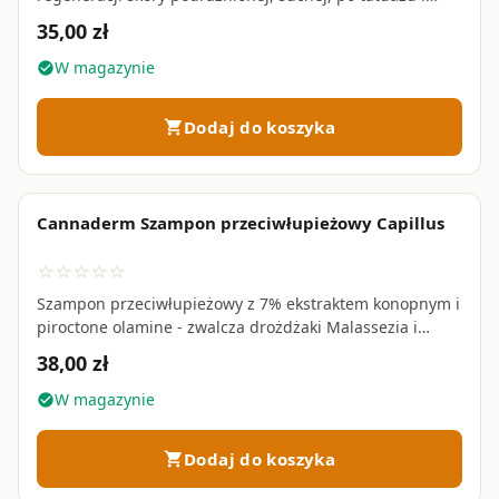
drobnych oparzeniach • 75 g
35,00 zł
W magazynie
check_circle
Dodaj do koszyka
shopping_cart
Cannaderm Szampon przeciwłupieżowy Capillus
favorite_border
star_border
star_border
star_border
star_border
star_border
Szampon przeciwłupieżowy z 7% ekstraktem konopnym i
piroctone olamine - zwalcza drożdżaki Malassezia i
łagodzi świąd • 150 ml
38,00 zł
W magazynie
check_circle
Dodaj do koszyka
shopping_cart