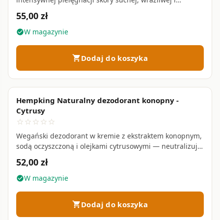
atopowej — 100% naturalnych składników • 50 ml
55,00 zł
W magazynie
check_circle
Dodaj do koszyka
shopping_cart
Hempking Naturalny dezodorant konopny -
favorite_border
Cytrusy
star_border
star_border
star_border
star_border
star_border
Wegański dezodorant w kremie z ekstraktem konopnym,
sodą oczyszczoną i olejkami cytrusowymi — neutralizuje
nieprzyjemny zapach bez blokowania potu • 65 g
52,00 zł
W magazynie
check_circle
Dodaj do koszyka
shopping_cart