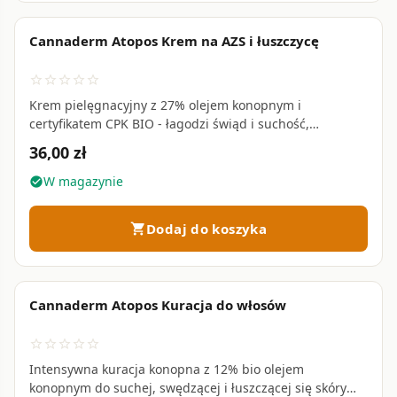
Cannaderm Atopos Krem na AZS i łuszczycę
favorite_border
star_border
star_border
star_border
star_border
star_border
Krem pielęgnacyjny z 27% olejem konopnym i
certyfikatem CPK BIO - łagodzi świąd i suchość,
odbudowuje barierę lipidową naskórka • 75 g
36,00 zł
W magazynie
check_circle
Dodaj do koszyka
shopping_cart
Cannaderm Atopos Kuracja do włosów
favorite_border
star_border
star_border
star_border
star_border
star_border
Intensywna kuracja konopna z 12% bio olejem
konopnym do suchej, swędzącej i łuszczącej się skóry