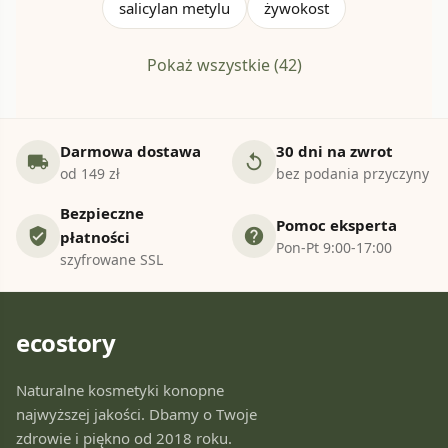
salicylan metylu
żywokost
Pokaż wszystkie (42)
Darmowa dostawa
30 dni na zwrot
local_shipping
replay
od 149 zł
bez podania przyczyny
Bezpieczne
Pomoc eksperta
verified_user
help
płatności
Pon-Pt 9:00-17:00
szyfrowane SSL
ecostory
Naturalne kosmetyki konopne
najwyższej jakości. Dbamy o Twoje
zdrowie i piękno od 2018 roku.