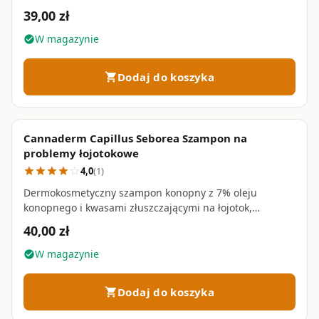
głowy • 100 ml
39,00 zł
W magazynie
check_circle
Dodaj do koszyka
shopping_cart
Cannaderm Capillus Seborea Szampon na
favorite_border
problemy łojotokowe
4,0
(1)
star
star
star
star
star_border
Dermokosmetyczny szampon konopny z 7% oleju
konopnego i kwasami złuszczającymi na łojotok,
łuszczycę i AZS skóry głowy • 150 ml
40,00 zł
W magazynie
check_circle
Dodaj do koszyka
shopping_cart