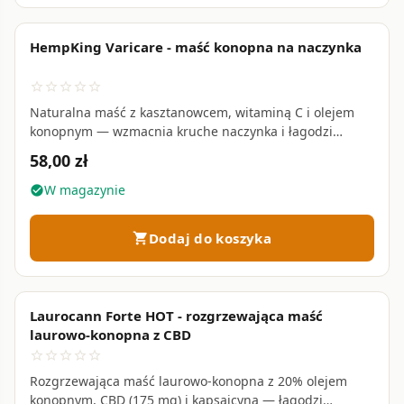
HempKing Varicare - maść konopna na naczynka
favorite_border
star_border
star_border
star_border
star_border
star_border
Naturalna maść z kasztanowcem, witaminą C i olejem
konopnym — wzmacnia kruche naczynka i łagodzi
zaczerwienienia na twarzy i ciele • 60 ml
58,00 zł
W magazynie
check_circle
Dodaj do koszyka
shopping_cart
Laurocann Forte HOT - rozgrzewająca maść
favorite_border
laurowo-konopna z CBD
star_border
star_border
star_border
star_border
star_border
Rozgrzewająca maść laurowo-konopna z 20% olejem
konopnym, CBD (175 mg) i kapsaicyną — łagodzi