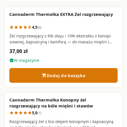
Cannaderm Thermolka EXTRA Żel rozgrzewający
favorite_border
4,5
(6)
star
star
star
star
star_half
Żel rozgrzewający z 6% oleju i 10% ekstraktu z konopi
siewnej, kapsaicyną i kamforą — do masażu mięśni i
stawów • 150 ml
37,00 zł
W magazynie
check_circle
Dodaj do koszyka
shopping_cart
Cannaderm Thermolka Konopny żel
favorite_border
rozgrzewający na bóle mięśni i stawów
5,0
(1)
star
star
star
star
star
Rozgrzewający żel z bio olejem konopnym i kapsaicyną