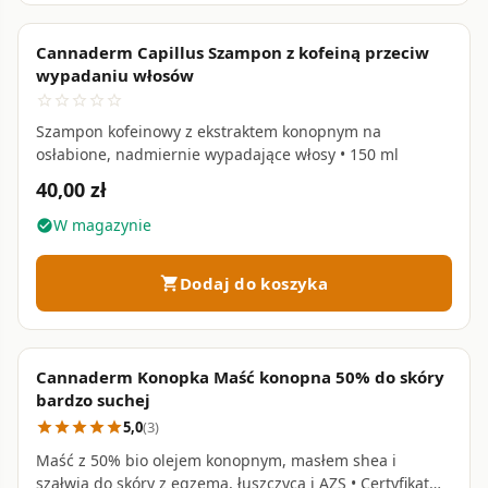
Cannaderm Capillus Szampon z kofeiną przeciw
favorite_border
wypadaniu włosów
star_border
star_border
star_border
star_border
star_border
Szampon kofeinowy z ekstraktem konopnym na
osłabione, nadmiernie wypadające włosy • 150 ml
40,00 zł
W magazynie
check_circle
Dodaj do koszyka
shopping_cart
Cannaderm Konopka Maść konopna 50% do skóry
favorite_border
bardzo suchej
5,0
(3)
star
star
star
star
star
Maść z 50% bio olejem konopnym, masłem shea i
szałwią do skóry z egzemą, łuszczycą i AZS • Certyfikat