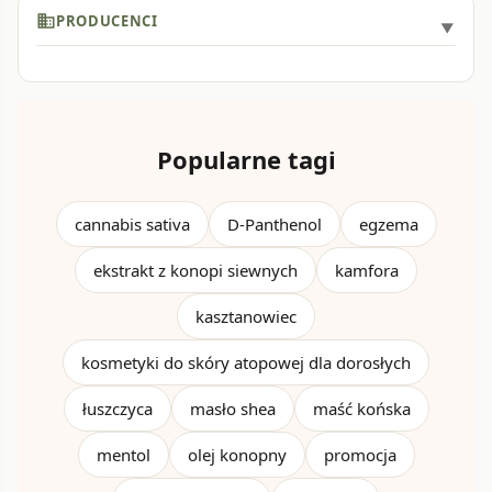
business
PRODUCENCI
Popularne tagi
cannabis sativa
D-Panthenol
egzema
ekstrakt z konopi siewnych
kamfora
kasztanowiec
kosmetyki do skóry atopowej dla dorosłych
łuszczyca
masło shea
maść końska
mentol
olej konopny
promocja