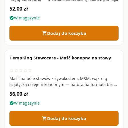
neutralizują zapach bez blokowania potu • 65 g
52,00 zł
W magazynie
check_circle
Dodaj do koszyka
shopping_cart
HempKing Stawocare - Maść konopna na stawy
favorite_border
star_border
star_border
star_border
star_border
star_border
Maść na bóle stawów z żywokostem, MSM, wąkrotą
azjatycką i olejem konopnym — naturalna formuła bez
parabenów • 60 ml
56,00 zł
W magazynie
check_circle
Dodaj do koszyka
shopping_cart