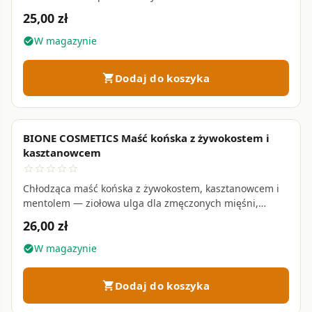
ulga dla przeciążonego aparatu ruchu • 200 ml
25,00 zł
W magazynie
check_circle
Dodaj do koszyka
shopping_cart
BIONE COSMETICS Maść końska z żywokostem i
favorite_border
kasztanowcem
star_border
star_border
star_border
star_border
star_border
Chłodząca maść końska z żywokostem, kasztanowcem i
mentolem — ziołowa ulga dla zmęczonych mięśni,
obolałych stawów i ciężkich nóg • 300 ml
26,00 zł
W magazynie
check_circle
Dodaj do koszyka
shopping_cart