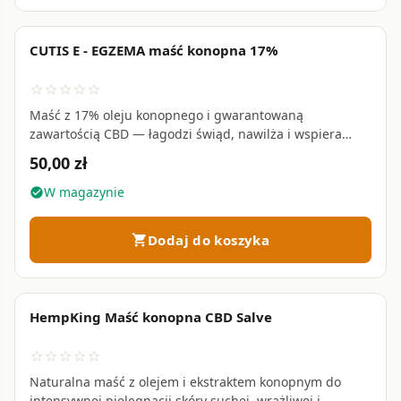
CUTIS E - EGZEMA maść konopna 17%
favorite_border
star_border
star_border
star_border
star_border
star_border
Maść z 17% oleju konopnego i gwarantowaną
zawartością CBD — łagodzi świąd, nawilża i wspiera
odbudowę bariery lipidowej skóry z egzemą i AZS • 120
50,00 zł
ml
W magazynie
check_circle
Dodaj do koszyka
shopping_cart
HempKing Maść konopna CBD Salve
favorite_border
star_border
star_border
star_border
star_border
star_border
Naturalna maść z olejem i ekstraktem konopnym do
intensywnej pielęgnacji skóry suchej, wrażliwej i