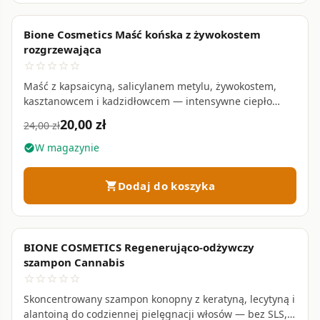
Bione Cosmetics Maść końska z żywokostem
PROMOCJA
favorite_border
rozgrzewająca
star_border
star_border
star_border
star_border
star_border
Maść z kapsaicyną, salicylanem metylu, żywokostem,
kasztanowcem i kadzidłowcem — intensywne ciepło
łagodzące sztywność mięśni i stawów • 200 ml
20,00 zł
24,00 zł
W magazynie
check_circle
Dodaj do koszyka
shopping_cart
BIONE COSMETICS Regenerująco-odżywczy
favorite_border
szampon Cannabis
star_border
star_border
star_border
star_border
star_border
Skoncentrowany szampon konopny z keratyną, lecytyną i
alantoiną do codziennej pielęgnacji włosów — bez SLS,