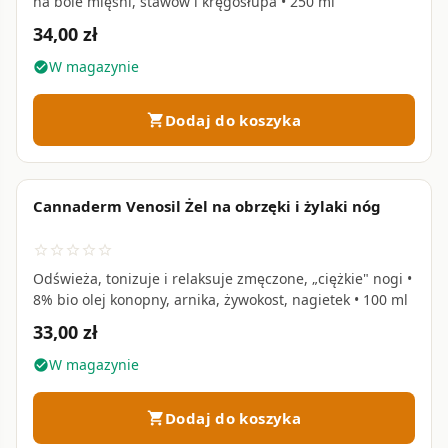
na bóle mięśni, stawów i kręgosłupa • 250 ml
34,00 zł
W magazynie
check_circle
Dodaj do koszyka
shopping_cart
Cannaderm Venosil Żel na obrzęki i żylaki nóg
favorite_border
star_border
star_border
star_border
star_border
star_border
Odświeża, tonizuje i relaksuje zmęczone, „ciężkie" nogi •
8% bio olej konopny, arnika, żywokost, nagietek • 100 ml
33,00 zł
W magazynie
check_circle
Dodaj do koszyka
shopping_cart