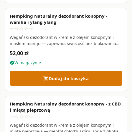
Hempking Naturalny dezodorant konopny -
favorite_border
wanilia i ylang ylang
star_border
star_border
star_border
star_border
star_border
Wegański dezodorant w kremie z olejem konopnym i
masłem mango — zapewnia świeżość bez blokowania
potu • 65 g
52,00 zł
W magazynie
check_circle
Dodaj do koszyka
shopping_cart
Hempking Naturalny dezodorant konopny - z CBD
favorite_border
i miętą pieprzową
star_border
star_border
star_border
star_border
star_border
Wegański dezodorant w kremie z olejem konopnym i
miętą pieprzową — mentol chłodzi skórę, soda z glinką