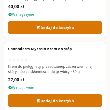
łuszczycowej — również u dzieci od 3. roku życia • 150
40,00 zł
ml
W magazynie
check_circle
Dodaj do koszyka
shopping_cart
Cannaderm Mycosin Krem do stóp
favorite_border
star_border
star_border
star_border
star_border
star_border
Krem do pielęgnacji przesuszonej, zaczerwienionej
skóry stóp ze skłonnością do grzybicy • 30 g
27,00 zł
W magazynie
check_circle
Dodaj do koszyka
shopping_cart