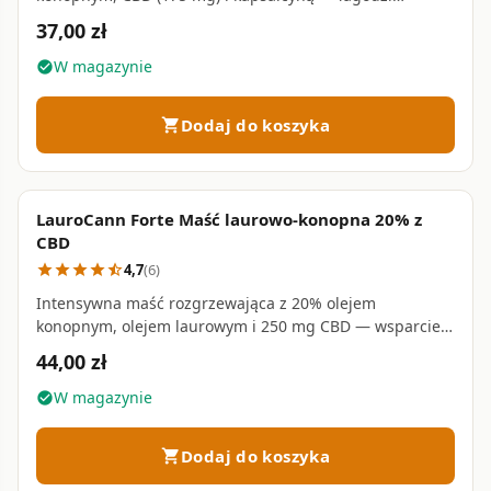
napięcie mięśni i wspiera krążenie • 175 ml
37,00 zł
W magazynie
check_circle
Dodaj do koszyka
shopping_cart
LauroCann Forte Maść laurowo-konopna 20% z
favorite_border
CBD
4,7
(6)
star
star
star
star
star_half
Intensywna maść rozgrzewająca z 20% olejem
konopnym, olejem laurowym i 250 mg CBD — wsparcie
dla przeciążonych mięśni, stawów i kręgosłupa • 250 ml
44,00 zł
W magazynie
check_circle
Dodaj do koszyka
shopping_cart