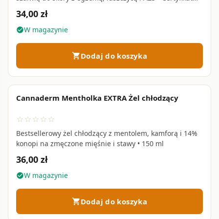
CPK BIO • 75 g
34,00 zł
W magazynie
check_circle
Dodaj do koszyka
shopping_cart
Cannaderm Mentholka EXTRA Żel chłodzący
favorite_border
star_border
star_border
star_border
star_border
star_border
Bestsellerowy żel chłodzący z mentolem, kamforą i 14%
konopi na zmęczone mięśnie i stawy • 150 ml
36,00 zł
W magazynie
check_circle
Dodaj do koszyka
shopping_cart