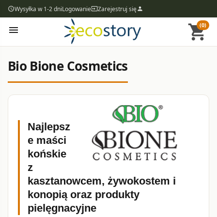
Wysyłka w 1-2 dni
Logowanie
Zarejestruj się
access_time
input
person
(0)
shopping_cart
menu
Bio Bione Cosmetics
Najlepsz
e maści
końskie
z
kasztanowcem, żywokostem i
konopią oraz produkty
pielęgnacyjne