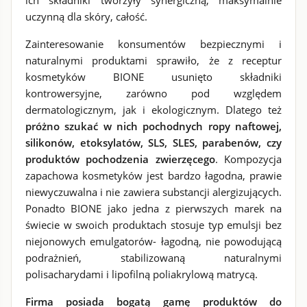
ich składniki tworzyły synergiczną, maksymalnie
uczynną dla skóry, całość.
Zainteresowanie konsumentów bezpiecznymi i
naturalnymi produktami sprawiło, że z receptur
kosmetyków BIONE usunięto składniki
kontrowersyjne, zarówno pod względem
dermatologicznym, jak i ekologicznym. Dlatego też
próżno szukać w nich pochodnych ropy naftowej,
silikonów, etoksylatów, SLS, SLES, parabenów, czy
produktów pochodzenia zwierzęcego
. Kompozycja
zapachowa kosmetyków jest bardzo łagodna, prawie
niewyczuwalna i nie zawiera substancji alergizujących.
Ponadto BIONE jako jedna z pierwszych marek na
świecie w swoich produktach stosuje typ emulsji bez
niejonowych emulgatorów- łagodną, nie powodującą
podrażnień, stabilizowaną naturalnymi
polisacharydami i lipofilną poliakrylową matrycą.
Firma posiada bogatą gamę produktów do