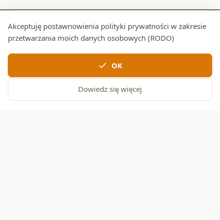
Akceptuję postawnowienia polityki prywatności w zakresie
przetwarzania moich danych osobowych (RODO)
check
OK
Dowiedz się więcej
Darmowa dostawa
30 dni na zwrot
local_shipping
replay
od 149 zł
bez podania przyczyny
Bezpieczne
Pomoc eksperta
verified_user
help
płatności