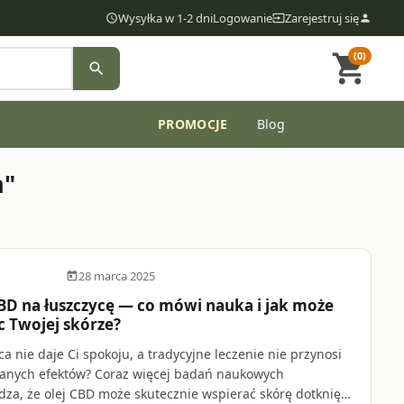
Wysyłka w 1-2 dni
Logowanie
Zarejestruj się
access_time
input
person
(0)
shopping_cart
search
PROMOCJE
Blog
department
a"
28 marca 2025
dar_today
BD na łuszczycę — co mówi nauka i jak może
 Twojej skórze?
ca nie daje Ci spokoju, a tradycyjne leczenie nie przynosi
anych efektów? Coraz więcej badań naukowych
dza, że olej CBD może skutecznie wspierać skórę dotkniętą