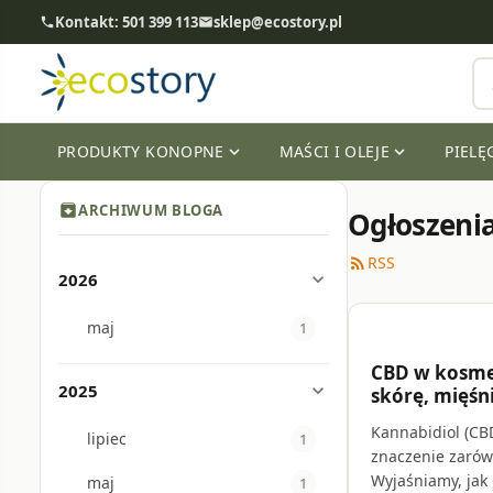
Kontakt: 501 399 113
sklep@ecostory.pl
phone
email
PRODUKTY KONOPNE
MAŚCI I OLEJE
PIELĘ
expand_more
expand_more
archive
ARCHIWUM BLOGA
Ogłoszenia
RSS
rss_feed
2026
expand_more
maj
1
calendar_to
CBD w kosmet
2025
expand_more
skórę, mięśni
Kannabidiol (CBD
lipiec
1
znaczenie zarówn
Wyjaśniamy, jak
maj
1