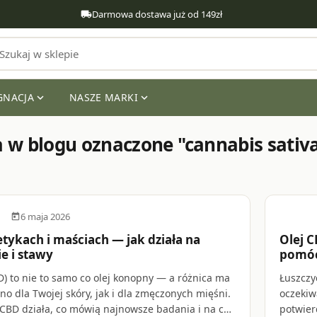
Darmowa dostawa już od 149zł
local_shipping
GNACJA
NASZE MARKI
expand_more
expand_more
local_fire_
 w blogu oznaczone "cannabis sativ
6 maja 2026
day
calen
ykach i maściach — jak działa na
Olej C
e i stawy
pomóc
) to nie to samo co olej konopny — a różnica ma
Łuszczy
o dla Twojej skóry, jak i dla zmęczonych mięśni.
oczekiw
 CBD działa, co mówią najnowsze badania i na co
potwier