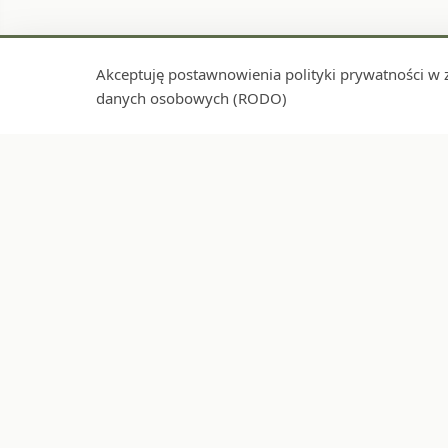
Akceptuję postawnowienia polityki prywatności w 
danych osobowych (RODO)
Darmowa dostawa
30 dn
local_shipping
replay
od 149 zł
bez po
INFORMAC