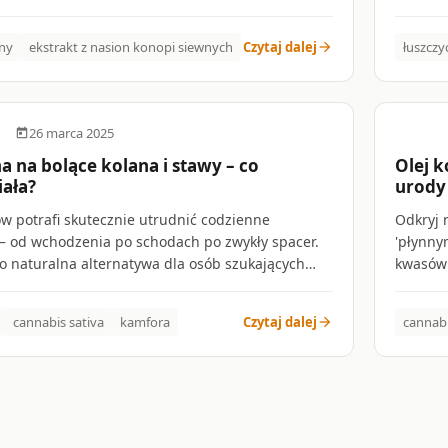
ytając etykietę produktu.
łuszczy
reguluj
ny
ekstrakt z nasion konopi siewnych
Czytaj dalej
łuszczy
arrow_forward
mówi na
pielęgna
26 marca 2025
day
calen
 na bolące kolana i stawy – co
Olej k
ała?
urody
ów potrafi skutecznie utrudnić codzienne
Odkryj 
– od wchodzenia po schodach po zwykły spacer.
'płynny
o naturalna alternatywa dla osób szukających
kwasów 
wybrać spośród dziesiątek dostępnych produktów?
przeciw
 działają poszczególne rodzaje maści konopnych i
każdego 
cannabis sativa
kamfora
Czytaj dalej
cannabi
arrow_forward
a co zwrócić uwagę przy wyborze preparatu na
atopową
ręgosłup czy inne stawy.