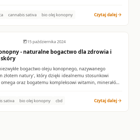
cą — zmniejszając stan zapalny, łagodząc świąd i
ąc nadmierne namnażanie komórek naskórka. Sprawdź, co
ca
cannabis sativa
bio olej konopny
Czytaj dalej
arrow_forward
uka i jak możesz włączyć CBD do swojej codziennej
cji.
15 października 2024
dar_today
onopny - naturalne bogactwo dla zdrowia i
 skóry
niezwykłe bogactwo oleju konopnego, nazywanego
m złotem natury', który dzięki idealnemu stosunkowi
omega oraz bogatemu kompleksowi witamin, minerałów i
utleniaczy stanowi prawdziwą rewolucję w pielęgnacji
typu skóry - od trądzikowej i tłustej, przez wrażliwą i
s sativa
bio olej konopny
cbd
Czytaj dalej
arrow_forward
, aż po dojrzałą potrzebującą intensywnej regeneracji.