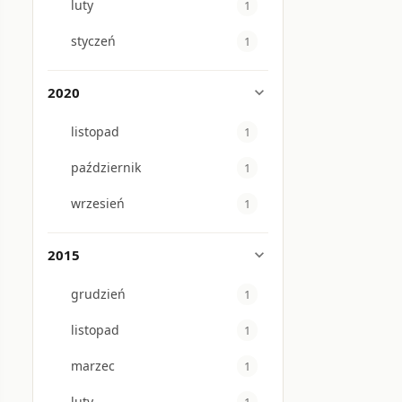
luty
1
styczeń
1
2020
expand_more
listopad
1
październik
1
wrzesień
1
2015
expand_more
grudzień
1
listopad
1
marzec
1
luty