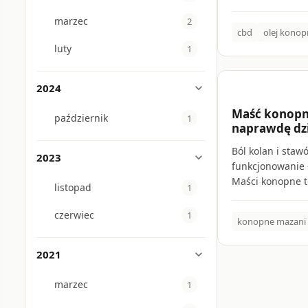
zwrócić uwagę cz
marzec
2
cbd
olej konop
luty
1
2024
expand_more
calendar_to
Maść konopna
październik
1
naprawdę dzi
Ból kolan i staw
2023
expand_more
funkcjonowanie 
Maści konopne t
listopad
1
ulgi, ale którą 
Wyjaśniamy, jak
czerwiec
1
konopne mazani
podpowiadamy, n
bolące kolana, k
2021
expand_more
marzec
1