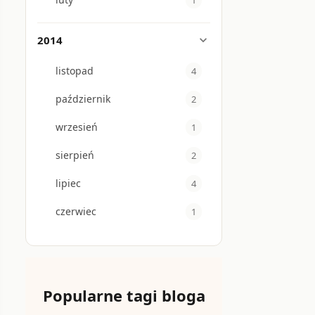
1
2014
expand_more
listopad
4
październik
2
wrzesień
1
sierpień
2
lipiec
4
czerwiec
1
Popularne tagi bloga